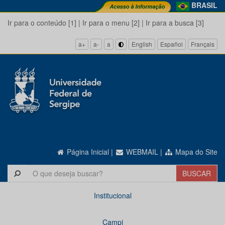
BRASIL
Ir para o conteúdo [1]
|
Ir para o menu [2]
|
Ir para a busca [3]
a+
a-
a
English
Español
Français
Página Inicial
|
WEBMAIL
|
Mapa do Site
Institucional
Campi