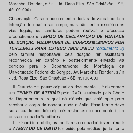
Marechal Rondon, s / n - Jd. Rosa Elze, São Cristóvão - SE,
49100-000).
Observação: Caso a pessoa tenha declarado verbalmente a
intenção de doar o seu corpo, mas não tenha recorrido às
vias legais, os familiares podem realizar o processo
preenchendo o
TERMO DE DECLARAÇÃO DE VONTADE
DE DOAÇÃO VOLUNTÁRIA DE CORPOS/MEMBROS POR
TERCEIROS PARA ESTUDO ANATÔMICO
(documento 3)
pelo familiar responsável pela doação, ter assinatura
reconhecida em cartório e posteriormente enviado via
correios para o Departamento de Morfologia da
Universidade Federal de Sergipe, Av. Marechal Rondon, s / n
- Jd. Rosa Elze, São Cristóvão - SE, 49100-000.
II. Quando em posse original do documento 1, é elaborado
um
TERMO DE APTIDÃO
pelo DMO, assinado pelo Chefe
do Departamento, o qual dá ciência que está apto para
receber o corpo do doador, após o óbito. Esse termo deve
ser anexado aos dois originais restantes do documento 1, na
posse do doador/familiares.
III. Ocorrido o óbito, os familiares do doador devem reunir
o
ATESTADO DE ÓBITO
fornecido pelo médico, juntamente