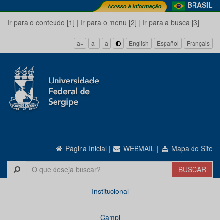
BRASIL
Ir para o conteúdo [1]
|
Ir para o menu [2]
|
Ir para a busca [3]
a+
a-
a
English
Español
Français
Página Inicial
|
WEBMAIL
|
Mapa do Site
Institucional
Campi