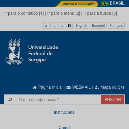
BRASIL
Ir para o conteúdo [1]
|
Ir para o menu [2]
|
Ir para a busca [3]
a+
a-
a
English
Español
Français
Página Inicial
|
WEBMAIL
|
Mapa do Site
Institucional
Campi