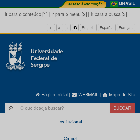
BRASIL
Ir para o conteúdo [1]
|
Ir para o menu [2]
|
Ir para a busca [3]
a+
a-
a
English
Español
Français
Página Inicial
|
WEBMAIL
|
Mapa do Site
Institucional
Campi